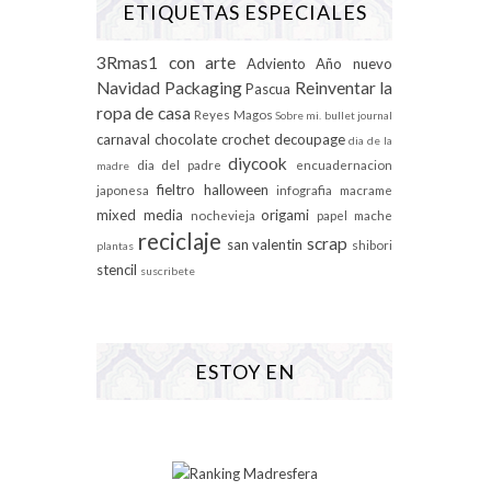
ETIQUETAS ESPECIALES
3Rmas1 con arte
Adviento
Año nuevo
Navidad
Packaging
Reinventar la
Pascua
ropa de casa
Reyes Magos
Sobre mi.
bullet journal
carnaval
chocolate
crochet
decoupage
dia de la
diycook
dia del padre
encuadernacion
madre
fieltro
halloween
japonesa
infografia
macrame
mixed media
origami
nochevieja
papel mache
reciclaje
scrap
san valentin
shibori
plantas
stencil
suscribete
ESTOY EN