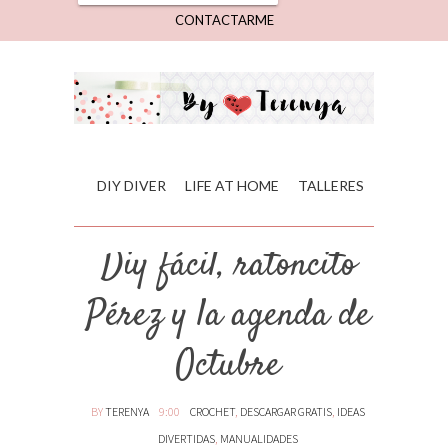
CONTACTARME
DIY DIVER
LIFE AT HOME
TALLERES
Diy fácil, ratoncito
Pérez y la agenda de
Octubre
BY
TERENYA
9:00
CROCHET
,
DESCARGAR GRATIS
,
IDEAS
DIVERTIDAS
,
MANUALIDADES