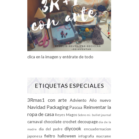
clica en la imagen y entérate de todo
ETIQUETAS ESPECIALES
3Rmas1 con arte
Adviento
Año nuevo
Navidad
Packaging
Reinventar la
Pascua
ropa de casa
Reyes Magos
Sobre mi.
bullet journal
carnaval
chocolate
crochet
decoupage
dia de la
diycook
dia del padre
encuadernacion
madre
fieltro
halloween
japonesa
infografia
macrame