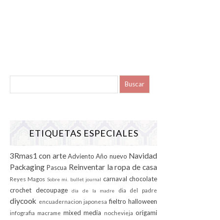
ETIQUETAS ESPECIALES
3Rmas1 con arte
Navidad
Adviento
Año nuevo
Packaging
Reinventar la ropa de casa
Pascua
carnaval
chocolate
Reyes Magos
Sobre mi.
bullet journal
crochet
decoupage
dia del padre
dia de la madre
diycook
fieltro
halloween
encuadernacion japonesa
mixed media
origami
infografia
macrame
nochevieja