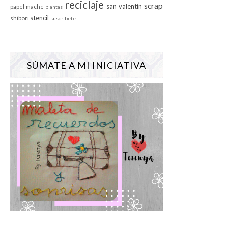
reciclaje
scrap
san valentin
papel mache
plantas
stencil
shibori
suscribete
SÚMATE A MI INICIATIVA