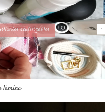
ilizables
a lámina