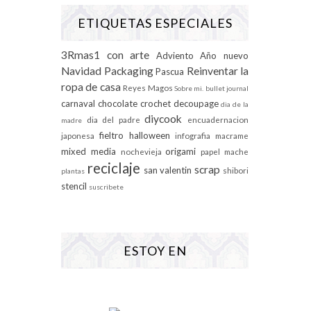
ETIQUETAS ESPECIALES
3Rmas1 con arte
Adviento
Año nuevo
Navidad
Packaging
Reinventar la
Pascua
ropa de casa
Reyes Magos
Sobre mi.
bullet journal
carnaval
chocolate
crochet
decoupage
dia de la
diycook
dia del padre
encuadernacion
madre
fieltro
halloween
japonesa
infografia
macrame
mixed media
origami
nochevieja
papel mache
reciclaje
scrap
san valentin
shibori
plantas
stencil
suscribete
ESTOY EN