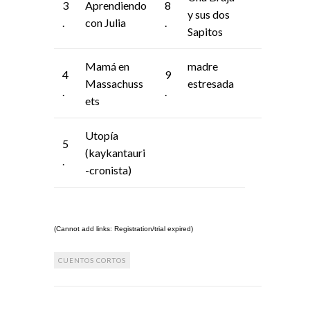
3
Aprendiendo
8
y sus dos
.
con Julia
.
Sapitos
Mamá en
madre
4
9
Massachuss
estresada
.
.
ets
Utopía
5
(kaykantauri
.
-cronista)
(Cannot add links: Registration/trial expired)
CUENTOS CORTOS