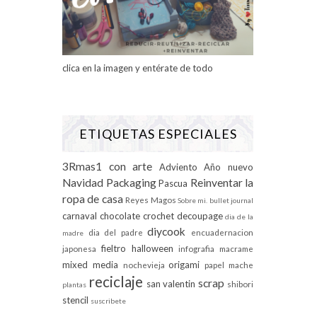
clica en la imagen y entérate de todo
ETIQUETAS ESPECIALES
3Rmas1 con arte
Adviento
Año nuevo
Navidad
Packaging
Reinventar la
Pascua
ropa de casa
Reyes Magos
Sobre mi.
bullet journal
carnaval
chocolate
crochet
decoupage
dia de la
diycook
dia del padre
encuadernacion
madre
fieltro
halloween
japonesa
infografia
macrame
mixed media
origami
nochevieja
papel mache
reciclaje
scrap
san valentin
shibori
plantas
stencil
suscribete