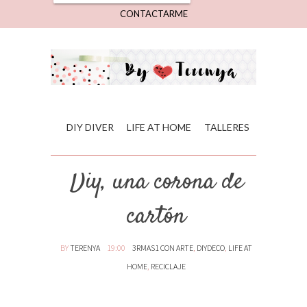
CONTACTARME
DIY DIVER
LIFE AT HOME
TALLERES
Diy, una corona de
cartón
BY
TERENYA
19:00
3RMAS1 CON ARTE
,
DIYDECO
,
LIFE AT
HOME
,
RECICLAJE