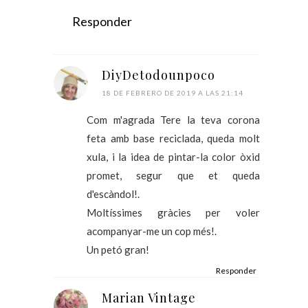
Responder
DiyDetodounpoco
18 DE FEBRERO DE 2019 A LAS 21:14
Com m'agrada Tere la teva corona
feta amb base reciclada, queda molt
xula, i la idea de pintar-la color òxid
promet, segur que et queda
d'escàndol!.
Moltíssimes gràcies per voler
acompanyar-me un cop més!.
Un petó gran!
Responder
Marian Vintage