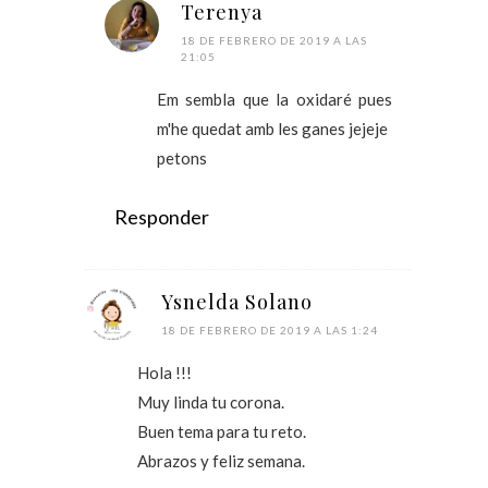
Terenya
18 DE FEBRERO DE 2019 A LAS
21:05
Em sembla que la oxidaré pues
m'he quedat amb les ganes jejeje
petons
Responder
Ysnelda Solano
18 DE FEBRERO DE 2019 A LAS 1:24
Hola !!!
Muy linda tu corona.
Buen tema para tu reto.
Abrazos y feliz semana.