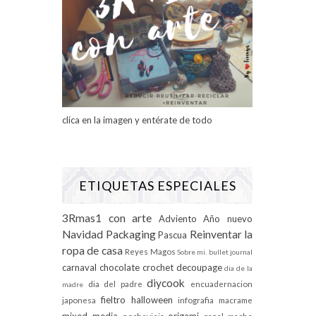
clica en la imagen y entérate de todo
ETIQUETAS ESPECIALES
3Rmas1 con arte
Adviento
Año nuevo
Navidad
Packaging
Reinventar la
Pascua
ropa de casa
Reyes Magos
Sobre mi.
bullet journal
carnaval
chocolate
crochet
decoupage
dia de la
diycook
dia del padre
encuadernacion
madre
fieltro
halloween
japonesa
infografia
macrame
mixed media
origami
nochevieja
papel mache