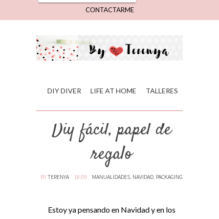
CONTACTARME
DIY DIVER
LIFE AT HOME
TALLERES
Diy fácil, papel de
regalo
BY
TERENYA
18:09
MANUALIDADES
,
NAVIDAD
,
PACKAGING
Estoy ya pensando en Navidad y en los