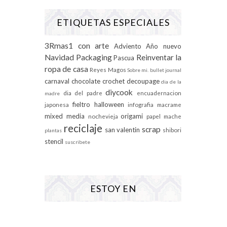
ETIQUETAS ESPECIALES
3Rmas1 con arte
Adviento
Año nuevo
Navidad
Packaging
Reinventar la
Pascua
ropa de casa
Reyes Magos
Sobre mi.
bullet journal
carnaval
chocolate
crochet
decoupage
dia de la
diycook
dia del padre
encuadernacion
madre
fieltro
halloween
japonesa
infografia
macrame
mixed media
origami
nochevieja
papel mache
reciclaje
scrap
san valentin
shibori
plantas
stencil
suscribete
ESTOY EN