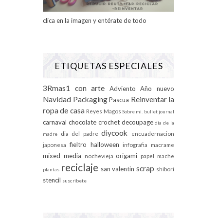
clica en la imagen y entérate de todo
ETIQUETAS ESPECIALES
3Rmas1 con arte
Adviento
Año nuevo
Navidad
Packaging
Reinventar la
Pascua
ropa de casa
Reyes Magos
Sobre mi.
bullet journal
carnaval
chocolate
crochet
decoupage
dia de la
diycook
dia del padre
encuadernacion
madre
fieltro
halloween
japonesa
infografia
macrame
mixed media
origami
nochevieja
papel mache
reciclaje
scrap
san valentin
shibori
plantas
stencil
suscribete