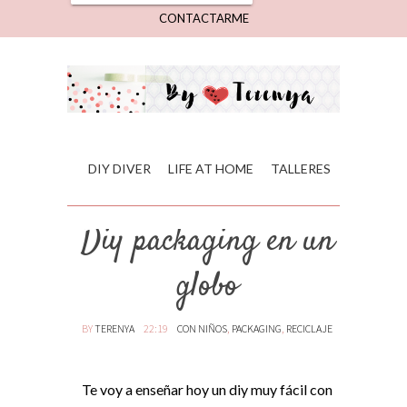
CONTACTARME
DIY DIVER
LIFE AT HOME
TALLERES
Diy packaging en un
globo
BY
TERENYA
22:19
CON NIÑOS
,
PACKAGING
,
RECICLAJE
Te voy a enseñar hoy un diy muy fácil con