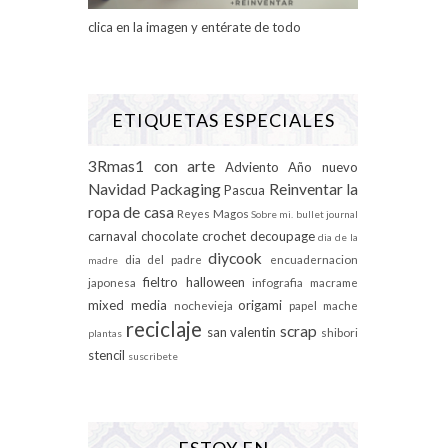
clica en la imagen y entérate de todo
ETIQUETAS ESPECIALES
3Rmas1 con arte
Adviento
Año nuevo
Navidad
Packaging
Reinventar la
Pascua
ropa de casa
Reyes Magos
Sobre mi.
bullet journal
carnaval
chocolate
crochet
decoupage
dia de la
diycook
dia del padre
encuadernacion
madre
fieltro
halloween
japonesa
infografia
macrame
mixed media
origami
nochevieja
papel mache
reciclaje
scrap
san valentin
shibori
plantas
stencil
suscribete