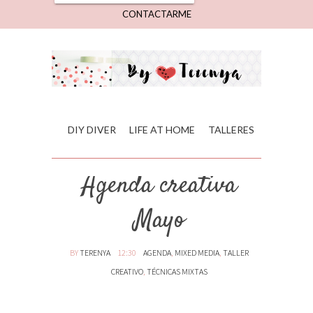
CONTACTARME
DIY DIVER
LIFE AT HOME
TALLERES
Agenda creativa
Mayo
BY
TERENYA
12:30
AGENDA
,
MIXED MEDIA
,
TALLER
CREATIVO
,
TÉCNICAS MIXTAS