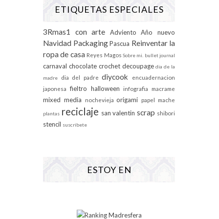
ETIQUETAS ESPECIALES
3Rmas1 con arte
Adviento
Año nuevo
Navidad
Packaging
Reinventar la
Pascua
ropa de casa
Reyes Magos
Sobre mi.
bullet journal
carnaval
chocolate
crochet
decoupage
dia de la
diycook
dia del padre
encuadernacion
madre
fieltro
halloween
japonesa
infografia
macrame
mixed media
origami
nochevieja
papel mache
reciclaje
scrap
san valentin
shibori
plantas
stencil
suscribete
ESTOY EN