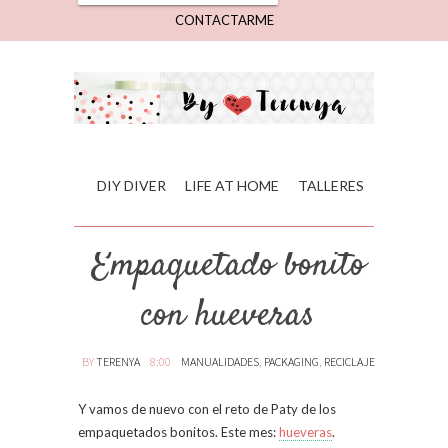
CONTACTARME
DIY DIVER
LIFE AT HOME
TALLERES
Empaquetado bonito
con hueveras
BY
TERENYA
8:00
MANUALIDADES
,
PACKAGING
,
RECICLAJE
Y vamos de nuevo con el reto de Paty de los
empaquetados bonitos. Este mes:
hueveras
.