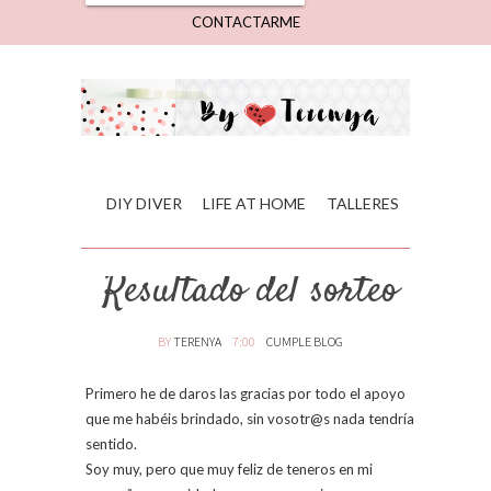
CONTACTARME
DIY DIVER
LIFE AT HOME
TALLERES
Resultado del sorteo
BY
TERENYA
7:00
CUMPLE BLOG
Primero he de daros las gracias por todo el apoyo
que me habéis brindado, sin vosotr@s nada tendría
sentido.
Soy muy, pero que muy feliz de teneros en mi