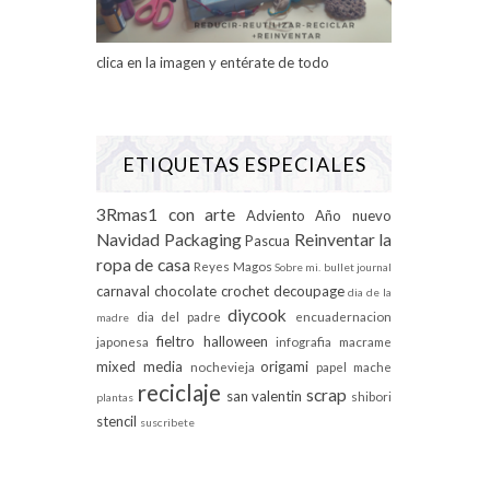
clica en la imagen y entérate de todo
ETIQUETAS ESPECIALES
3Rmas1 con arte
Adviento
Año nuevo
Navidad
Packaging
Reinventar la
Pascua
ropa de casa
Reyes Magos
Sobre mi.
bullet journal
carnaval
chocolate
crochet
decoupage
dia de la
diycook
dia del padre
encuadernacion
madre
fieltro
halloween
japonesa
infografia
macrame
mixed media
origami
nochevieja
papel mache
reciclaje
scrap
san valentin
shibori
plantas
stencil
suscribete