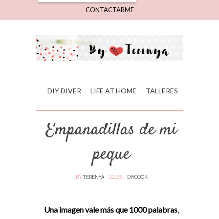
CONTACTARME
DIY DIVER
LIFE AT HOME
TALLERES
Empanadillas de mi
peque
BY
TERENYA
22:23
DIYCOOK
Una imagen vale más que 1000 palabras
,