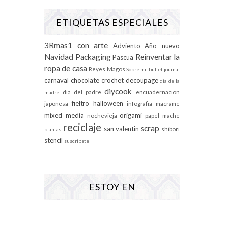
ETIQUETAS ESPECIALES
3Rmas1 con arte
Adviento
Año nuevo
Navidad
Packaging
Reinventar la
Pascua
ropa de casa
Reyes Magos
Sobre mi.
bullet journal
carnaval
chocolate
crochet
decoupage
dia de la
diycook
dia del padre
encuadernacion
madre
fieltro
halloween
japonesa
infografia
macrame
mixed media
origami
nochevieja
papel mache
reciclaje
scrap
san valentin
shibori
plantas
stencil
suscribete
ESTOY EN