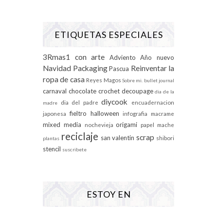
ETIQUETAS ESPECIALES
3Rmas1 con arte
Adviento
Año nuevo
Navidad
Packaging
Reinventar la
Pascua
ropa de casa
Reyes Magos
Sobre mi.
bullet journal
carnaval
chocolate
crochet
decoupage
dia de la
diycook
dia del padre
encuadernacion
madre
fieltro
halloween
japonesa
infografia
macrame
mixed media
origami
nochevieja
papel mache
reciclaje
scrap
san valentin
shibori
plantas
stencil
suscribete
ESTOY EN